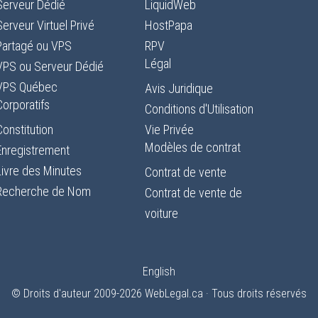
Serveur Dédié
LiquidWeb
Serveur Virtuel Privé
HostPapa
Partagé ou VPS
RPV
Légal
VPS ou Serveur Dédié
VPS Québec
Avis Juridique
Corporatifs
Conditions d'Utilisation
Constitution
Vie Privée
Modèles de contrat
Enregistrement
Livre des Minutes
Contrat de vente
Recherche de Nom
Contrat de vente de
voiture
English
© Droits d'auteur 2009-2026
WebLegal.ca
· Tous droits réservés