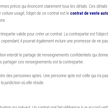
ermes précis qui énoncent clairement tous les détails. Ces détails 
voiture usagé, l’objet de ce contrat est le
contrat de vente aut
prix.
ontrepartie valide pour créer un contrat. La contrepartie est l’object
nt; cependant, il pourrait également inclure une promesse de ne p
ion interdit le partage de renseignements confidentiels qui donner
 partager ces renseignements est la contrepartie.
tre des personnes aptes. Une personne apte est celle qui n’a pas 
la juridiction où elle réside.
situation qui prévaut. Un contrat oral fait référence à un accord ve